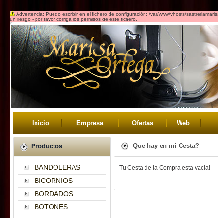
Advertencia: Puedo escribir en el fichero de configuración: /var/www/vhosts/sastreriamar
un riesgo - por favor corriga los permisos de este fichero.
Inicio
Empresa
Ofertas
Web
Que hay en mi Cesta?
Productos
BANDOLERAS
Tu Cesta de la Compra esta vacia!
BICORNIOS
BORDADOS
BOTONES