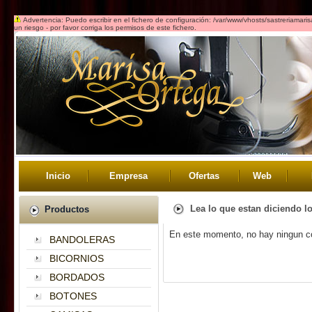
Advertencia: Puedo escribir en el fichero de configuración: /var/www/vhosts/sastreriamar
un riesgo - por favor corriga los permisos de este fichero.
Inicio
Empresa
Ofertas
Web
Lea lo que estan diciendo 
Productos
En este momento, no hay ningun c
BANDOLERAS
BICORNIOS
BORDADOS
BOTONES