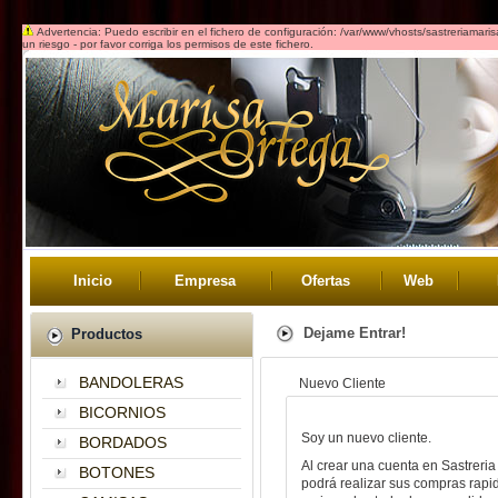
Advertencia: Puedo escribir en el fichero de configuración: /var/www/vhosts/sastreriamar
un riesgo - por favor corriga los permisos de este fichero.
Inicio
Empresa
Ofertas
Web
Dejame Entrar!
Productos
BANDOLERAS
Nuevo Cliente
BICORNIOS
Soy un nuevo cliente.
BORDADOS
Al crear una cuenta en Sastreri­
BOTONES
podrá realizar sus compras rap