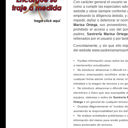
Con carácter general el usuario se
como a cumplir las especiales adv
website y obrar siempre conforme a
empleando la diligencia debida, y 
impedir, dañar o deteriorar el no
Marisa Ortega
, sus proveedores,
prohibido el acceso y uso del po
padres,
Sastrería Marisa Ortega
rellenados por el usuario y por ta
Concretamente, y sin que ello impl
del website www.sastreriamarisaort
Facilitar información veraz sobre los d
a mantenerlos actualizados.
No introducir, almacenar o difundir en 
obsceno, amenazador, xenófobo, incite a l
cualquier forma atente contra la moral, el
intimidad o la imagen de terceros y en ge
No introducir, almacenar o difundir med
electrónico o físico que sea susceptible 
equipos, sistemas o redes de
Sastrería 
Ortega
o en general de cualquier tercero
Guardar diligentemente el "nombre de u
asumiendo la responsabilidad por los dañ
No realizar actividades publicitarias o 
información del mismo para remitir public
datos personales de terceros.