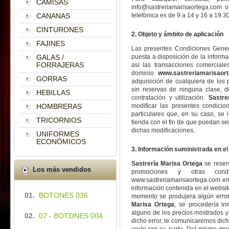
CAMISAS
info@sastreriamarisaortega.com 
CANANAS
telefónica es de 9 a 14 y 16 a 19.
CINTURONES
2. Objeto y ámbito de aplicación
FAJINES
Las presentes Condiciones Genera
GALAS /
puesta a disposición de la informa
FORRAJERAS
así las transacciones comercial
dominio
www.sastreriamarisaor
GORRAS
adquisición de cualquiera de los 
sin reservas de ninguna clase, 
HEBILLAS
contratación y utilización.
Sastre
HOMBRERAS
modificar las presentes condici
particulares que, en su caso, se 
TRICORNIOS
tienda con el fin de que puedan se
dichas modificaciones.
UNIFORMES
ECONÓMICOS
3. Información suministrada en el
Sastrería Marisa Ortega
se reserv
Los más vendidos
promociones y otras cond
www.sastreriamarisaortega.com en
información contenida en el website
01.
BOTONES 036
momento se produjera algún error
Marisa Ortega
, se procedería in
alguno de los precios mostrados 
02.
07 - BOTONES 004
dicho error, le comunicaremos dicho