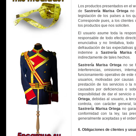
Los productos presentados en el we
de
Sastrería Marisa Ortega
no 
legislación de los países a los 
Corresponde pues, a los clientes de
los productos que nos soliciten.
El usuario asume toda la respon
responsable de todo efecto directo
enunciativa y no limitativa, tod
defraudación de las expectativas 
indemne a
Sastrería Marisa 
indirectamente de tales hechos.
Sastrería Marisa Ortega
no se h
interferencias, omisiones, inter
funcionamiento operativo de este s
usuarios, motivadas por causas
prestación de los servicios o la 
causados por deficiencias o sobr
imposibilidad de dar el servicio 
Ortega
, debidas al usuario, a ter
controla, con carácter general, 
Sastrería Marisa Ortega
no garan
conformidad con la ley, las pr
generalmente aceptadas y el orden 
6. Obligaciones de clientes y usu