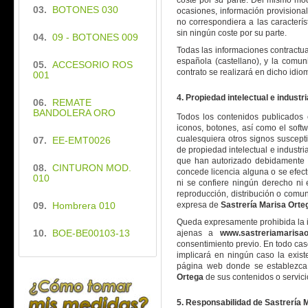
coste por su parte. Del mismo mo
03.
BOTONES 030
ocasiones, información provisional
no correspondiera a las caracterís
sin ningún coste por su parte.
04.
09 - BOTONES 009
Todas las informaciones contractu
española (castellano), y la comuni
05.
ACCESORIO ROS
contrato se realizará en dicho idio
001
4. Propiedad intelectual e industri
06.
REMATE
BANDOLERA ORO
Todos los contenidos publicados e
iconos, botones, así como el softw
cualesquiera otros signos suscepti
07.
EE-EMT0026
de propiedad intelectual e industri
que han autorizado debidamente 
08.
CINTURON MOD.
concede licencia alguna o se efect
010
ni se confiere ningún derecho ni e
reproducción, distribución o comun
09.
Hombrera 010
expresa de
Sastrería Marisa Orte
Queda expresamente prohibida la i
10.
BOE-BE00103-13
ajenas a
www.sastreriamarisa
consentimiento previo. En todo caso
implicará en ningún caso la existe
página web donde se establezca 
Ortega
de sus contenidos o servici
5. Responsabilidad de Sastrería 