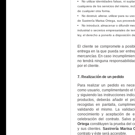
No utilizar identidades falsas, ni supla
cualquiera de los servicios del mismo, in
de cualquier otra forma.
No destruir, alterar, utilizar para su 
de Sastrería Marisa Ortega, sus proveedo
No introducir, almacenar o difundir me
industrial o secretos empresariales de te
ley, el derecho a ponerlo a disposición de
El cliente se compromete a posibil
entrega en la que pueda ser entreg
mercancías. En caso incumplimiento
no tendrá ninguna responsabilidad 
por el cliente.
7. Realización de un pedido
Para realizar un pedido es neces
como usuario, cumplimentando el 
y siguiendo las instrucciones indi
productos, deberás añadir el pr
recogidas en pantalla, cumplime
validando el mismo. La validac
conocimiento y aceptación de e
celebración del contrato. Salvo 
Ortega
constituyen la prueba del c
y sus clientes.
Sastrería Marisa 
contrato y éste será accesible.