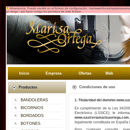
Advertencia: Puedo escribir en el fichero de configuración: /var/www/vhosts/sastreriamar
un riesgo - por favor corriga los permisos de este fichero.
Inicio
Empresa
Ofertas
Web
Condiciones de uso
Productos
BANDOLERAS
1. Titularidad del dominio www.s
BICORNIOS
En cumplimiento de la Ley 34/200
Electrónico (LSSICE), te inform
BORDADOS
www.sastreriamarisaortega.com
legalmente constituida en España 
BOTONES
Para cualquier consulta, p