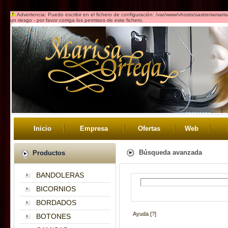
Advertencia: Puedo escribir en el fichero de configuración: /var/www/vhosts/sastreriamar
un riesgo - por favor corriga los permisos de este fichero.
Inicio
Empresa
Ofertas
Web
Búsqueda avanzada
Productos
BANDOLERAS
BICORNIOS
BORDADOS
Ayuda
[?]
BOTONES