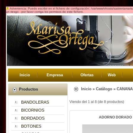
Advertencia: Puedo escribir en el fichero de configuración: /var/www/vhosts/sastreriamar
un riesgo - por favor corriga los permisos de este fichero.
Inicio
Empresa
Ofertas
Web
Inicio
»
Catálogo
»
CANANA
Productos
BANDOLERAS
Viendo del
1
al
8
(de
8
productos)
BICORNIOS
ADORNO DORADO
BORDADOS
BOTONES