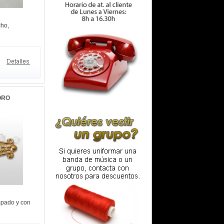
cho,
ORO
mpado y con