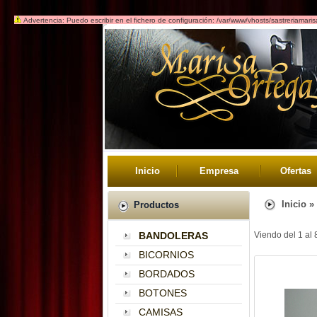
Advertencia: Puedo escribir en el fichero de configuración: /var/www/vhosts/sastreriamari
Inicio
Empresa
Ofertas
Inicio
»
Productos
BANDOLERAS
Viendo del
1
al
BICORNIOS
BORDADOS
BOTONES
CAMISAS