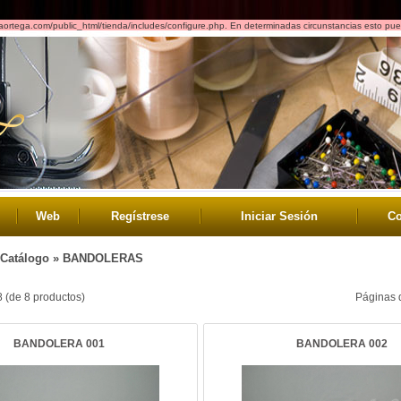
saortega.com/public_html/tienda/includes/configure.php. En determinadas circunstancias esto pued
Web
Regístrese
Iniciar Sesión
Co
Catálogo
»
BANDOLERAS
8
(de
8
productos)
Páginas 
BANDOLERA 001
BANDOLERA 002