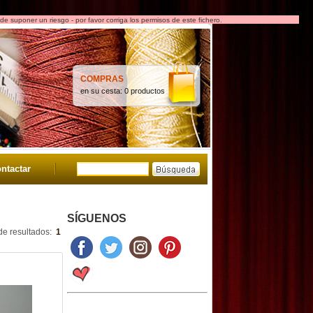
e suponer un riesgo - por favor corriga los permisos de este fichero.
COMPRAS
en su cesta:
0 productos
ntactar
SÍGUENOS
de resultados:
1