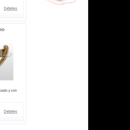
RO
pado y con