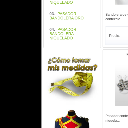
NIQUELADO
03.
PASADOR
Bandolera de 
BANDOLERA ORO
confeccio...
04.
PASADOR
BANDOLERA
Precio:
NIQUELADO
Pasador confe
niquela...