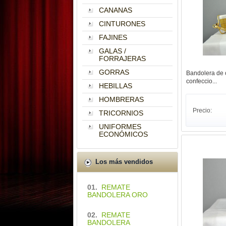
CANANAS
CINTURONES
FAJINES
GALAS /
FORRAJERAS
GORRAS
Bandolera de 
confeccio...
HEBILLAS
HOMBRERAS
Precio:
TRICORNIOS
UNIFORMES
ECONÓMICOS
Los más vendidos
01.
REMATE
BANDOLERA ORO
02.
REMATE
BANDOLERA