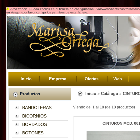
Advertencia: Puedo escribir en el fichero de configuración: /var/www/vhosts/sastreriamar
un riesgo - por favor corriga los permisos de este fichero.
Inicio
Empresa
Ofertas
Web
Inicio
»
Catálogo
»
CINTUR
Productos
BANDOLERAS
Viendo del
1
al
18
(de
18
productos)
BICORNIOS
CINTURON MOD. 00
BORDADOS
BOTONES