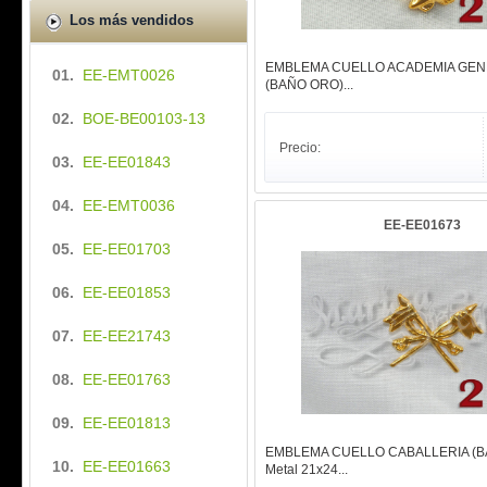
Los más vendidos
EMBLEMA CUELLO ACADEMIA GEN
01.
EE-EMT0026
(BAÑO ORO)...
02.
BOE-BE00103-13
Precio:
03.
EE-EE01843
04.
EE-EMT0036
EE-EE01673
05.
EE-EE01703
06.
EE-EE01853
07.
EE-EE21743
08.
EE-EE01763
09.
EE-EE01813
EMBLEMA CUELLO CABALLERIA (B
10.
EE-EE01663
Metal 21x24...