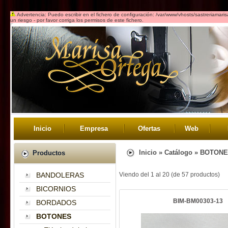
Advertencia: Puedo escribir en el fichero de configuración: /var/www/vhosts/sastreriamar
un riesgo - por favor corriga los permisos de este fichero.
Inicio
Empresa
Ofertas
Web
Inicio
»
Catálogo
»
BOTONE
Productos
BANDOLERAS
Viendo del
1
al
20
(de
57
productos)
BICORNIOS
BIM-BM00303-13
BORDADOS
BOTONES