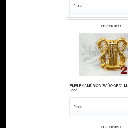
Precio:
EE-EE01833
EMBLEMA MÚSICO (BAÑO ORO). Met
Todo...
Precio:
EE-EE01853