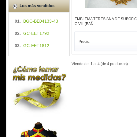
Los más vendidos
EMBLEMA TERESIANA DE SUBOFIC
01.
BGC-BE04133-43
CIVIL (BAÑ...
02.
GC-EET1792
Precio:
03.
GC-EET1812
Viendo del
1
al
4
(de
4
productos)