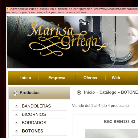
Advertencia: Puedo escribir en el fichero de configuración: /var/www/vhosts/sastreriamar
un riesgo - por favor corriga los permisos de este fichero.
Inicio
Empresa
Ofertas
Web
Inicio
»
Catálogo
»
BOTONE
Productos
BANDOLERAS
Viendo del
1
al
4
(de
4
productos)
BICORNIOS
BGC-BE04133-43
BORDADOS
BOTONES