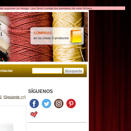
e suponer un riesgo - por favor corriga los permisos de este fichero.
COMPRAS
en su cesta:
0 productos
ntactar
SÍGUENOS
2
[Siguiente >>]