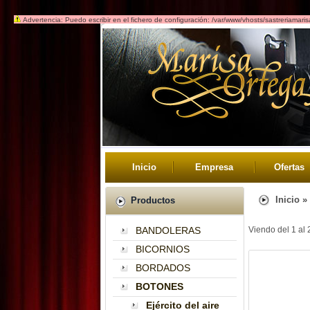
Advertencia: Puedo escribir en el fichero de configuración: /var/www/vhosts/sastreriamari
Inicio
Empresa
Ofertas
Inicio
»
Productos
BANDOLERAS
Viendo del
1
al
BICORNIOS
BORDADOS
BOTONES
Ejército del aire