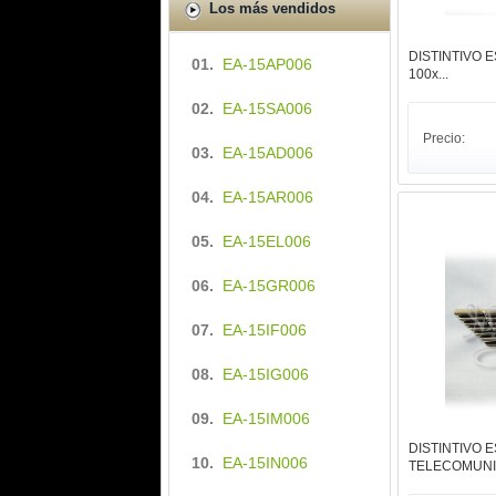
Los más vendidos
DISTINTIVO 
01.
EA-15AP006
100x...
02.
EA-15SA006
Precio:
03.
EA-15AD006
04.
EA-15AR006
05.
EA-15EL006
06.
EA-15GR006
07.
EA-15IF006
08.
EA-15IG006
09.
EA-15IM006
DISTINTIVO E
10.
EA-15IN006
TELECOMUNIC