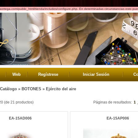
saortega.com/public_html/tienda/includes/configure.php. En determinadas circunstancias esto pued
Web
Regístrese
Iniciar Sesión
Co
Catálogo
»
BOTONES
»
Ejército del aire
20
(de
21
productos)
Páginas de resultados:
1
EA-15AD006
EA-15AP006