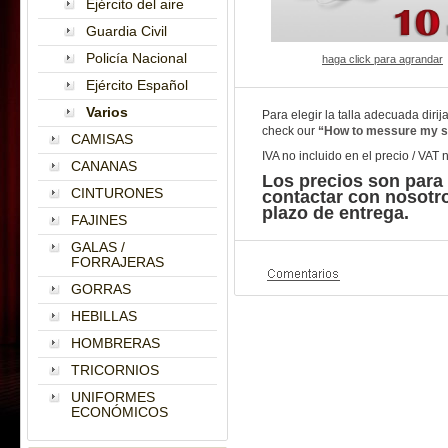
Ejército del aire
Guardia Civil
Policía Nacional
haga click para agrandar
Ejército Español
Varios
Para elegir la talla adecuada diri
check our
“How to messure my s
CAMISAS
IVA no incluido en el precio / VAT 
CANANAS
Los precios son para
CINTURONES
contactar con nosotr
plazo de entrega.
FAJINES
GALAS /
FORRAJERAS
GORRAS
HEBILLAS
HOMBRERAS
TRICORNIOS
UNIFORMES
ECONÓMICOS