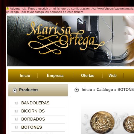
Advertencia: Puedo escribir en el fichero de configuración: /var/www/vhosts/sastreriamar
un riesgo - por favor corriga los permisos de este fichero.
Inicio
Empresa
Ofertas
Web
Inicio
»
Catálogo
»
BOTONE
Productos
BANDOLERAS
BICORNIOS
BORDADOS
BOTONES