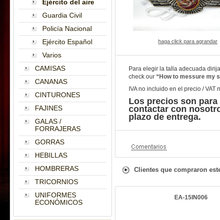
Ejército del aire
Guardia Civil
Policía Nacional
Ejército Español
haga click para agrandar
Varios
CAMISAS
Para elegir la talla adecuada diri
check our
“How to messure my s
CANANAS
IVA no incluido en el precio / VAT 
CINTURONES
Los precios son para
FAJINES
contactar con nosotr
plazo de entrega.
GALAS /
FORRAJERAS
GORRAS
HEBILLAS
HOMBRERAS
Clientes que compraron est
TRICORNIOS
UNIFORMES
EA-15IN006
ECONÓMICOS