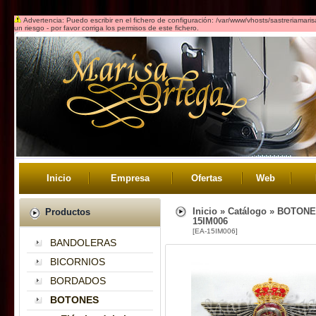
Advertencia: Puedo escribir en el fichero de configuración: /var/www/vhosts/sastreriamar
un riesgo - por favor corriga los permisos de este fichero.
Inicio
Empresa
Ofertas
Web
Inicio
»
Catálogo
»
BOTONE
Productos
15IM006
[EA-15IM006]
BANDOLERAS
BICORNIOS
BORDADOS
BOTONES