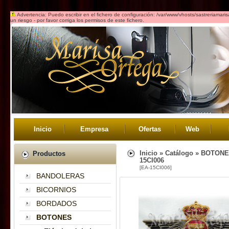
Advertencia: Puedo escribir en el fichero de configuración: /var/www/vhosts/sastreriamar
un riesgo - por favor corriga los permisos de este fichero.
Inicio
Empresa
Ofertas
Web
Inicio
»
Catálogo
»
BOTONE
Productos
15CI006
[EA-15CI006]
BANDOLERAS
BICORNIOS
BORDADOS
BOTONES