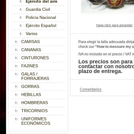
Ejército del aire
Guardia Civil
Policía Nacional
Ejército Español
haga click para agrandar
Varios
CAMISAS
Para elegir la talla adecuada diri
check our
“How to messure my s
CANANAS
IVA no incluido en el precio / VAT 
CINTURONES
Los precios son para
FAJINES
contactar con nosotr
plazo de entrega.
GALAS /
FORRAJERAS
GORRAS
HEBILLAS
HOMBRERAS
TRICORNIOS
UNIFORMES
ECONÓMICOS